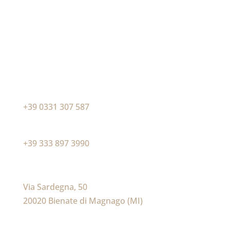
Contattaci e vieni a trovarci
nel nostro showroom
Contattaci
Telefono
+39 0331 307 587
Mobile
+39 333 897 3990
Indirizzo
Via Sardegna, 50
20020 Bienate di Magnago (MI)