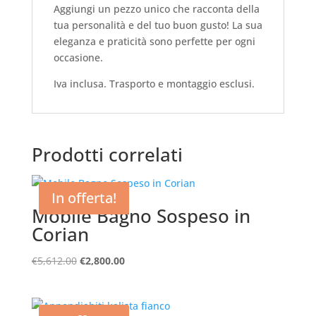
Aggiungi un pezzo unico che racconta della
tua personalità e del tuo buon gusto! La sua
eleganza e praticità sono perfette per ogni
occasione.
Iva inclusa. Trasporto e montaggio esclusi.
Prodotti correlati
In offerta!
Mobile Bagno Sospeso in
Corian
Il
Il
€
5,612.00
€
2,800.00
prezzo
prezzo
originale
attuale
era:
è: