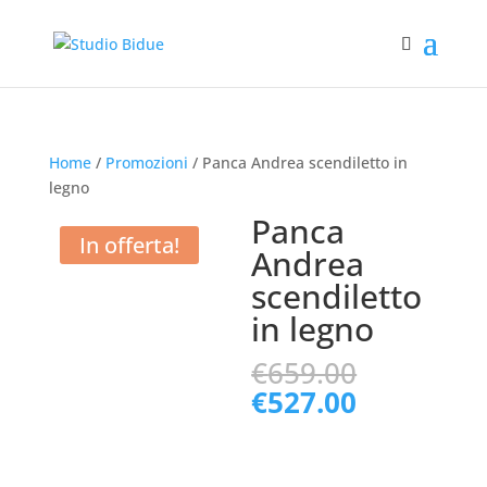
Home
/
Promozioni
/ Panca Andrea scendiletto in
legno
Panca
In offerta!
Andrea
scendiletto
in legno
Il
€
659.00
prezzo
Il
€
527.00
originale
prezzo
era:
attuale
€659.00.
è: