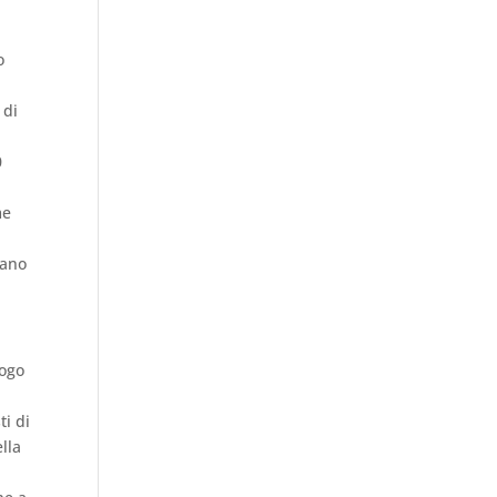
o
 di
0
me
rano
uogo
ti di
ella