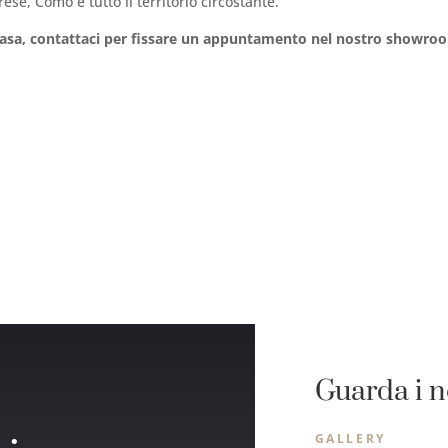
ese, Como e tutto il territorio circostante.
 casa, contattaci per fissare un appuntamento nel nostro showro
Guarda i n
GALLERY