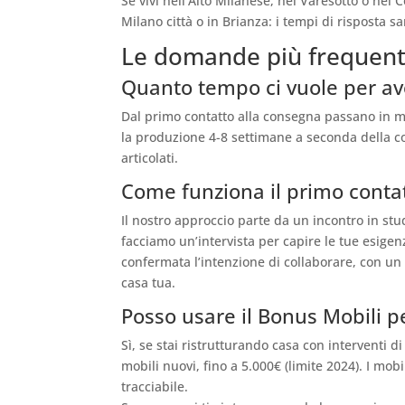
Se vivi nell’Alto Milanese, nel Varesotto o nel
Milano città o in Brianza: i tempi di risposta s
Le domande più frequenti
Quanto tempo ci vuole per av
Dal primo contatto alla consegna passano in me
la produzione 4-8 settimane a seconda della co
articolati.
Come funziona il primo contatt
Il nostro approccio parte da un incontro in st
facciamo un’intervista per capire le tue esigen
confermata l’intenzione di collaborare, con un 
casa tua.
Posso usare il Bonus Mobili p
Sì, se stai ristrutturando casa con interventi 
mobili nuovi, fino a 5.000€ (limite 2024). I m
tracciabile.