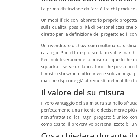
La prima distinzione da fare è tra chi produce 
Un mobilificio con laboratorio proprio progetta 
sulla qualità, possibilità di personalizzazione 
diretto per la definizione del progetto ed il cont
Un rivenditore o showroom multimarca ordina i m
catalogo. Può offrire più scelta di stili e march
Per mobili veramente su misura – quelli che devo
squadra – serve un laboratorio che possa produ
Il nostro showroom offre invece soluzioni già p
marche risponde già ai requisiti del mobile ch
Il valore del su misura
Il vero vantaggio del su misura sta nello sfrut
perfettamente una nicchia è decisamente più ap
non sfruttati) ai lati. Ogni progetto è unico, co
complessità: il preventivo personalizzato è l’u
Cosa chiedere durante il