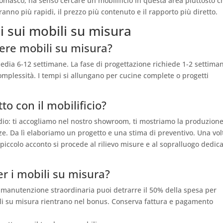
 Comasco, ha senso cercare un mobilificio in questa area piuttosto c
aranno più rapidi, il prezzo più contenuto e il rapporto più diretto.
 sui mobili su misura
ere mobili su misura?
dia 6-12 settimane. La fase di progettazione richiede 1-2 settima
mplessità. I tempi si allungano per cucine complete o progetti
o con il mobilificio?
udio: ti accogliamo nel nostro showroom, ti mostriamo la produzione
ze. Da lì elaboriamo un progetto e una stima di preventivo. Una vol
piccolo acconto si procede al rilievo misure e al sopralluogo dedica
er i mobili su misura?
di manutenzione straordinaria puoi detrarre il 50% della spesa per
obili su misura rientrano nel bonus. Conserva fattura e pagamento