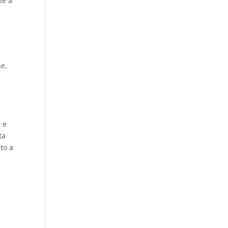
he a
ne,
 e
ta
to a