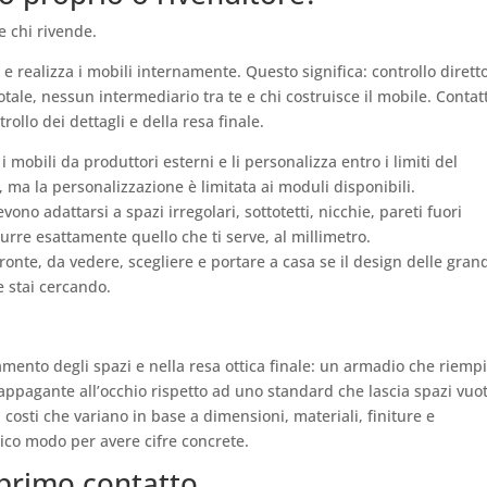
e chi rivende.
e realizza i mobili internamente. Questo significa: controllo dirett
totale, nessun intermediario tra te e chi costruisce il mobile. Contat
rollo dei dettagli e della resa finale.
obili da produttori esterni e li personalizza entro i limiti del
i, ma la personalizzazione è limitata ai moduli disponibili.
no adattarsi a spazi irregolari, sottotetti, nicchie, pareti fuori
rre esattamente quello che ti serve, al millimetro.
ronte, da vedere, scegliere e portare a casa se il design delle gran
e stai cercando.
tamento degli spazi e nella resa ottica finale: un armadio che riemp
pagante all’occhio rispetto ad uno standard che lascia spazi vuot
n costi che variano in base a dimensioni, materiali, finiture e
nico modo per avere cifre concrete.
 primo contatto