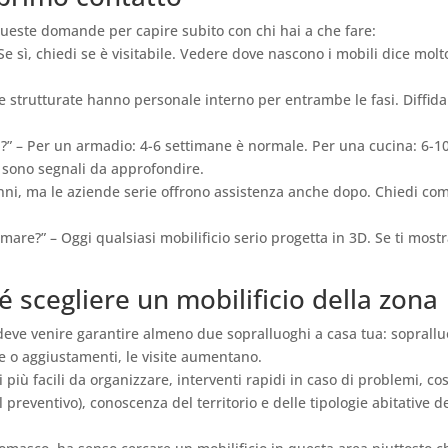
queste domande per capire subito con chi hai a che fare:
Se sì, chiedi se è visitabile. Vedere dove nascono i mobili dice molt
de strutturate hanno personale interno per entrambe le fasi. Diffida
?” – Per un armadio: 4-6 settimane è normale. Per una cucina: 6-1
 sono segnali da approfondire.
anni, ma le aziende serie offrono assistenza anche dopo. Chiedi co
mare?” – Oggi qualsiasi mobilificio serio progetta in 3D. Se ti most
é scegliere un mobilificio della zona
 deve venire garantire almeno due sopralluoghi a casa tua: soprall
he o aggiustamenti, le visite aumentano.
i più facili da organizzare, interventi rapidi in caso di problemi, cos
l preventivo), conoscenza del territorio e delle tipologie abitative d