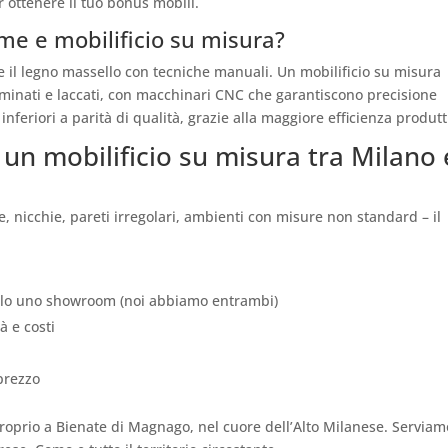
r ottenere il tuo bonus mobili.
ame e mobilificio su misura?
e il legno massello con tecniche manuali. Un mobilificio su misura
minati e laccati, con macchinari CNC che garantiscono precisione
 inferiori a parità di qualità, grazie alla maggiore efficienza produtt
e un mobilificio su misura tra Milano 
, nicchie, pareti irregolari, ambienti con misure non standard – il
solo uno showroom (noi abbiamo entrambi)
à e costi
 prezzo
proprio a Bienate di Magnago, nel cuore dell’Alto Milanese. Serviam