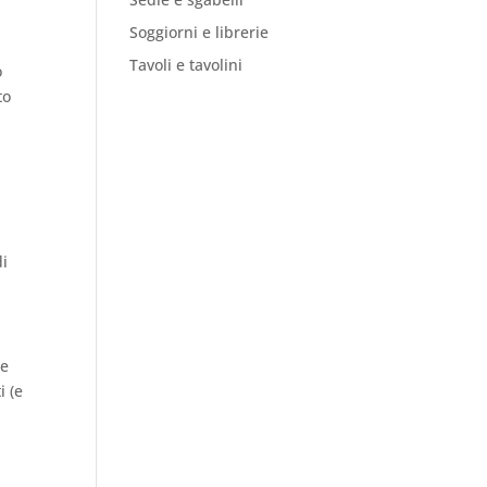
Soggiorni e librerie
Tavoli e tavolini
o
to
di
ie
i (e