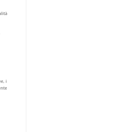
lità
e
e, i
ente