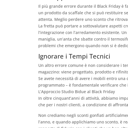
Il più grande errore durante il Black Friday è 
un prodotto da scaffale che si può restituire 
attenta. Meglio perdere uno sconto che ritrova
La fretta può portare a sottovalutare aspetti cr
l’integrazione con l’arredamento esistente. U
maniglia, un’anta che sbatte contro il termosif
problemi che emergono quando non si è dedica
Ignorare i Tempi Tecnici
Un altro errore comune è non considerare i te
magazzino: viene progettato, prodotto e rifinit
Se avete necessità di avere i mobili entro una c
programmato – è fondamentale verificare che i
L’Approccio Studio Bidue al Black Friday
In oltre cinquant’anni di attività, abbiamo imp
che per i nostri clienti, a condizione di affron
Non crediamo negli sconti gonfiati artificialme
l’anno, e quando applichiamo uno sconto, è rea