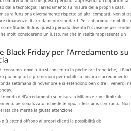
o, comprendiamo che questo periodo rappresenta un’opportunità
rso dalla tecnologia: l’arredamento su misura della propria casa.
 misura funziona diversamente rispetto ad altri comparti. Non si tr
are rimanenze di arredamento standard. Per chi produce mobili s
 come Studio Bidue, questo periodo diventa l’occasione per rende
che molti considerano un lusso, ma che in realtà rappresenta un
te Black Friday per l’Arredamento su
cia
di consumo, dove tutto si concentra in poche ore frenetiche, il Blac
iro più ampio. Le promozioni per mobili su misura e arredamento
conda settimana di novembre e si estendono ben oltre il venerdì n
Monday.
l mondo dell’arredamento su misura a Milano e zone limitrofe.
damento personalizzato richiede tempo, riflessione, confronto. Non
rata che merita la giusta attenzione.
iù attenti offrono ai propri clienti la possibilità di: