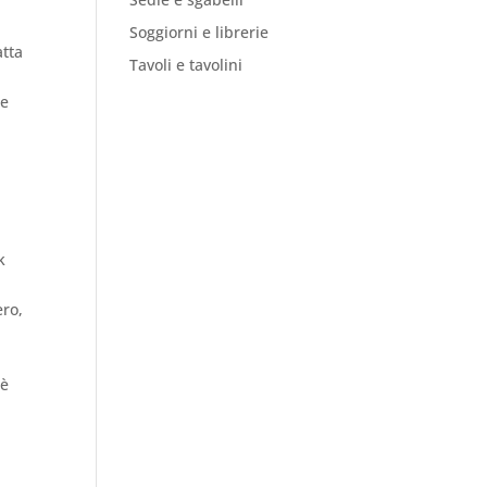
Soggiorni e librerie
atta
Tavoli e tavolini
u
re
k
ero,
 è