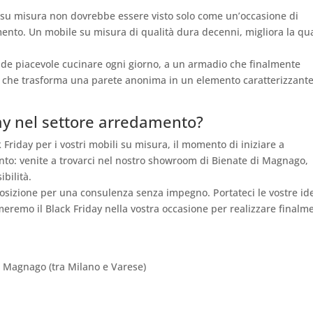
 su misura non dovrebbe essere visto solo come un’occasione di
ento. Un mobile su misura di qualità dura decenni, migliora la qua
de piacevole cucinare ogni giorno, a un armadio che finalmente
ia che trasforma una parete anonima in un elemento caratterizzant
day nel settore arredamento?
 Friday per i vostri mobili su misura, il momento di iniziare a
nto: venite a trovarci nel nostro showroom di Bienate di Magnago,
ibilità.
sposizione per una consulenza senza impegno. Portateci le vostre ide
meremo il Black Friday nella vostra occasione per realizzare finalm
i Magnago (tra Milano e Varese)