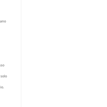
tano
sso
 solo
io.