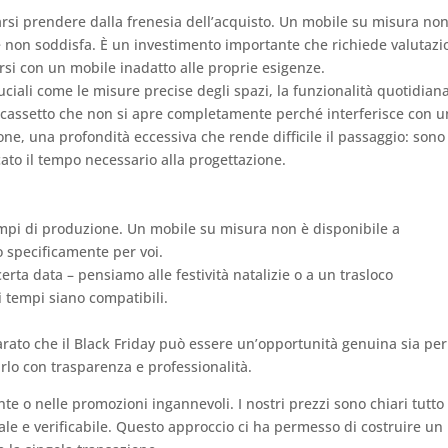
farsi prendere dalla frenesia dell’acquisto. Un mobile su misura no
se non soddisfa. È un investimento importante che richiede valutaz
rsi con un mobile inadatto alle proprie esigenze.
uciali come le misure precise degli spazi, la funzionalità quotidiana
n cassetto che non si apre completamente perché interferisce con 
one, una profondità eccessiva che rende difficile il passaggio: sono 
to il tempo necessario alla progettazione.
mpi di produzione. Un mobile su misura non è disponibile a
o specificamente per voi.
erta data – pensiamo alle festività natalizie o a un trasloco
 tempi siano compatibili.
arato che il Black Friday può essere un’opportunità genuina sia per
tarlo con trasparenza e professionalità.
nte o nelle promozioni ingannevoli. I nostri prezzi sono chiari tutto
le e verificabile. Questo approccio ci ha permesso di costruire un