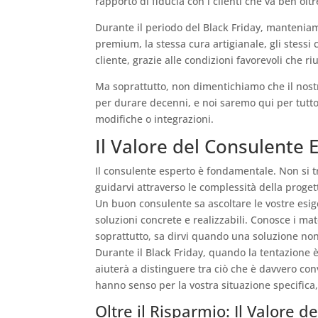
rapporto di fiducia con i clienti che va ben olt
Durante il periodo del Black Friday, manteniamo 
premium, la stessa cura artigianale, gli stessi c
cliente, grazie alle condizioni favorevoli che ri
Ma soprattutto, non dimentichiamo che il nostr
per durare decenni, e noi saremo qui per tutt
modifiche o integrazioni.
Il Valore del Consulente 
Il consulente esperto è fondamentale. Non si 
guidarvi attraverso le complessità della proge
Un buon consulente sa ascoltare le vostre esig
soluzioni concrete e realizzabili. Conosce i mate
soprattutto, sa dirvi quando una soluzione non
Durante il Black Friday, quando la tentazione è 
aiuterà a distinguere tra ciò che è davvero con
hanno senso per la vostra situazione specific
Oltre il Risparmio: Il Valore d