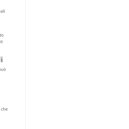
ali
to
li
i
può
e che