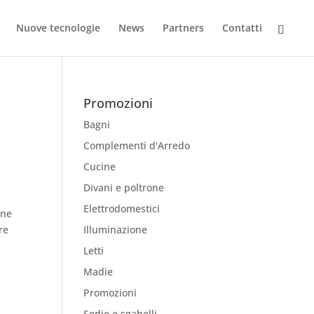
Nuove tecnologie
News
Partners
Contatti
Promozioni
Bagni
Complementi d'Arredo
Cucine
Divani e poltrone
Elettrodomestici
one
re
Illuminazione
Letti
Madie
Promozioni
Sedie e sgabelli