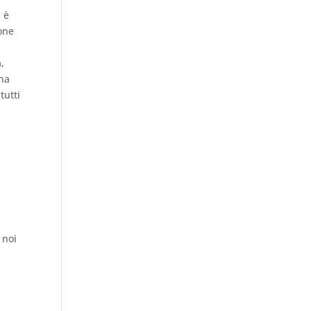
n è
ione
,
una
tutti
 noi