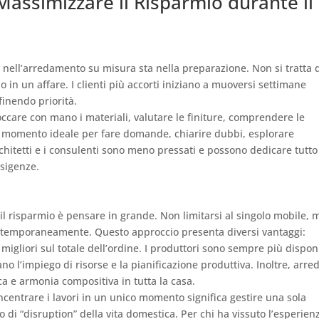
 Massimizzare il Risparmio durante il
ay nell’arredamento su misura sta nella preparazione. Non si tratta 
 in un affare. I clienti più accorti iniziano a muoversi settimane
inendo priorità.
occare con mano i materiali, valutare le finiture, comprendere le
 il momento ideale per fare domande, chiarire dubbi, esplorare
rchitetti e i consulenti sono meno pressati e possono dedicare tutto 
sigenze.
e il risparmio è pensare in grande. Non limitarsi al singolo mobile, 
ntemporaneamente. Questo approccio presenta diversi vantaggi:
migliori sul totale dell’ordine. I produttori sono sempre più disponi
ano l’impiego di risorse e la pianificazione produttiva. Inoltre, arre
ca e armonia compositiva in tutta la casa.
ncentrare i lavori in un unico momento significa gestire una sola
i “disruption” della vita domestica. Per chi ha vissuto l’esperien