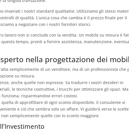
re la singola transazione.
invariati i nostri standard qualitativi. Utilizziamo gli stessi materi
ontrolli di qualità. L’unica cosa che cambia è il prezzo finale per il
usciamo a negoziare con i nostri fornitori storici.
o lavoro non si conclude con la vendita. Un mobile su misura è fat
o questo tempo, pronti a fornire assistenza, manutenzione, eventua
Esperto nella progettazione dei mobil
tratta semplicemente di un venditore, ma di un professionista che 
ttazione su misura.
enze, anche quelle non espresse. Sa tradurre i vostri desideri in
riali, le tecniche costruttive, i trucchi per ottimizzare gli spazi. Ma
 funziona, risparmiandovi errori costosi.
quella di approfittare di ogni sconto disponibile, il consulente vi
veniente e ciò che sembra solo un affare. Vi guiderà verso le scelt
a, non semplicemente quelle con lo sconto maggiore.
ell’Investimento