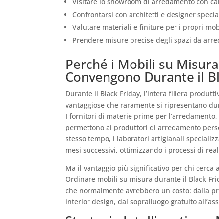
Visitare lo showroom di arredamento con ca
Confrontarsi con architetti e designer speci
Valutare materiali e finiture per i propri mob
Prendere misure precise degli spazi da arre
Perché i Mobili su Misur
Convengono Durante il Bl
Durante il Black Friday, l’intera filiera produt
vantaggiose che raramente si ripresentano dur
I fornitori di materie prime per l’arredamento,
permettono ai produttori di arredamento person
stesso tempo, i laboratori artigianali speciali
mesi successivi, ottimizzando i processi di re
Ma il vantaggio più significativo per chi cerc
Ordinare mobili su misura durante il Black Frid
che normalmente avrebbero un costo: dalla pr
interior design, dal sopralluogo gratuito all’ass